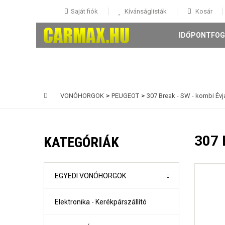
Saját fiók
Kívánságlisták
Kosár
IDŐPONTFOG
VONÓHORGOK
>
PEUGEOT
>
307 Break - SW - kombi Évjá
146 5 ajtós Évjárat: 1995-
147 3-5 ajtós Évjárat: 2001-
307 
KATEGÓRIÁK
156 4 ajtós és Sportwagon Évjárat: 1997-
159 4 ajtós és sportwagon Évjárat: 2005-
Giulia évjárat: 2017-
Mito Évjárat: 2008-
EGYEDI VONÓHORGOK
Stelvio évjárat: 2016-
Elektronika - Kerékpárszállító