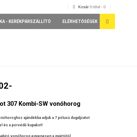
Kosár
0
tétel
-
0
KA - KERÉKPÁRSZÁLLÍTÓ
ELÉRHETŐSÉGEK
02-
ot 307 Kombi-SW vonóhorog
nóhoroghoz ajándékba adjuk a 7 pólusú dugaljzatot
l és a porvédő kupakot!
apabíró vonóhorog egyenesen a gyártótól