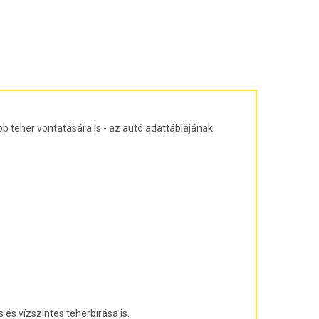
ajtós ferdehátú Évjárat: 2003-2010
agon Évjárat: 2003-2010
járat: 2010-
árat: 2004-2011
at: 2013-
b teher vontatására is - az autó adattáblájának
és vízszintes teherbírása is.