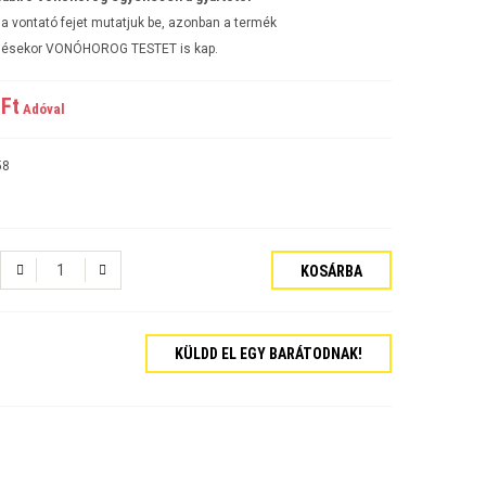
a vontató fejet mutatjuk be, azonban a termék
ésekor VONÓHOROG TESTET is kap.
Ft‎
Adóval
58
KOSÁRBA
tós Sedan Évjárat:2006-
KÜLDD EL EGY BARÁTODNAK!
járat:2007-
ajtós Évjárat:2009-
kombi Évjárat:2009-
rat:2006-
jtós Sedan Évjárat:2002-2006
jtós ferdehátú Évjárat: 2002-2006
ajtós Sedan Évjárat: 2003-2010