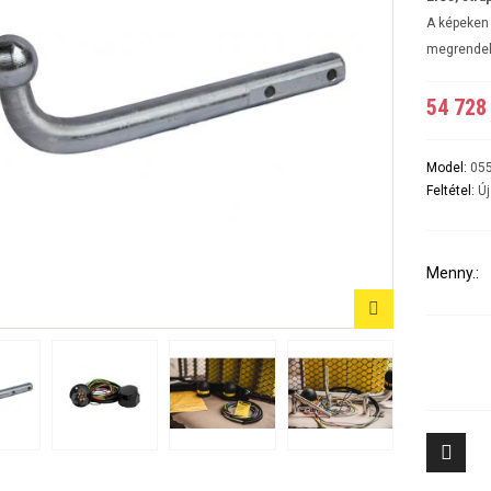
A5 3-5 ajtós Évjárat:2007-2016
A6 4ajtós Évjárat: 1998-2005
A képeken 
A6 Avant - Kombi Évjárat:1998-2004
megrendel
A6 II Évjárat:2004-2010
A6 II Avant/kombi
A6 sedan és kombi III évjárat: 2011-2018/02
54 728 
A7 Évjárat: 2010-2018
A8 Évjárat: 2002-2010
A8 Évjárat: 2010-
Model:
05
Q2 Évjárat: 2016-
Feltétel:
Új
Q3 Évjárat: 2011-2019
Q3 Évjárat: 2019-
Q5 Évjárat: 2008-2017
Q5 Évjárat: 2017-
Menny.:
Q7 Évjárat: 2006-2015 3500KG
Q7 Évjárat: 2016-
Tiggo 7 (PHEV, benzines) Évjárat: 2024-
Aveo 4 aj
Tiggo 8 (PHEV, benzines) Évjárat: 2024-
Captiva Év
Tiggo 9 Évjárat: 2025-
Cruze 4-5 
Cruze SW 
Epica Évjá
Kalos 4 a
Kalos 5 a
8
Lacetti 4