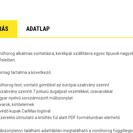
Lacetti 5 
Lacetti W
Orlando Év
Spark Évj
Trax Évjár
RÁS
ADATLAP
7
nóhorog alkalmas vontatásra, kerékpár szállításra egyes típusok nagyob
elelően.
omag tartalma a következő:
nóhorog test, vontató gömbbel az európai szabvány szerint
 szabvány szerinti 7 pólusú dugaljzat vezetékkel, csavarokkal
gyar nyelvű sorszámozott műbizonylat
avarok, kötőelemek
rvédő kupak CarMax logóval
lszerelési útmutató a letöltés fül alatt PDF formátumban elérhető
bizonylaton található adattáblán megtalálható a vonóhorog függőleges 