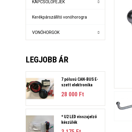
KAPCSOLÓFEJEK
Kerékpárszállító vonóhorogra
VONÓHORGOK
LEGJOBB ÁR
7 pólusú CAN-BUS E-
szett elektronika
1-es sorozat (E81, E82, E87, E88) Évjárat:2004-2011
28 000 Ft‎
1-es sorozat (F21- F21) Évjárat: 2010-
2-es sorozat Active Tourer Évjárat: 2014-
2-es sorozat Gran Tourer Évjárat: 2015-
3-as sorozat (E36) 4 ajtós/kombi Évjárat: 1991-1998
* U2 LED visszajelző
3-as sorozat E46 limuzin és kombi Évjárat:1998-2005
készülék
3-as sorozat E90 limuzin, E91 Touring Évjárat:2005-2012
3-as sorozat (F30, F31) 4 ajtós/kombi Évjárat: 2011-201
3 175 Ft‎