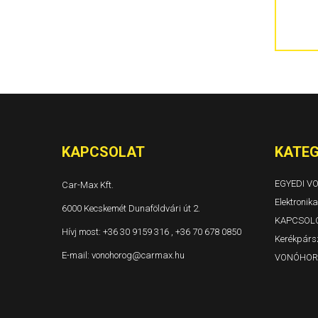
300C 4 ajtós és kombi Évjárat: 2004-
Grand Voyager és Voyager Évjárat: 1996-2001
Grand Voyager és Voyager Évjárat: 2001-2005
Grand Voyager Évjárat: 2008-
KAPCSOLAT
KATEG
EGYEDI 
Car-Max Kft.
Elektronika
6000 Kecskemét Dunaföldvári út 2.
KAPCSOL
Hívj most:
+36 30 9159 316 , +36 70 678 0850
Kerékpársz
E-mail:
vonohorog@carmax.hu
VONÓHOR