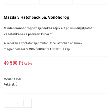
Mazda 3 Hatchback 5a. Vonóhorog
Minden vonóhoroghoz ajándékba adjuk a 7 pólusú dugaljzatot
vezetékkel és a porvédő kupakot!
A képeken a vontató fejet mutatjuk be, azonban a termék
megrendelésekor
VONÓHOROG TESTET
is kap.
49 500 Ft‎
Adóval
Model:
1158
Feltétel:
Új