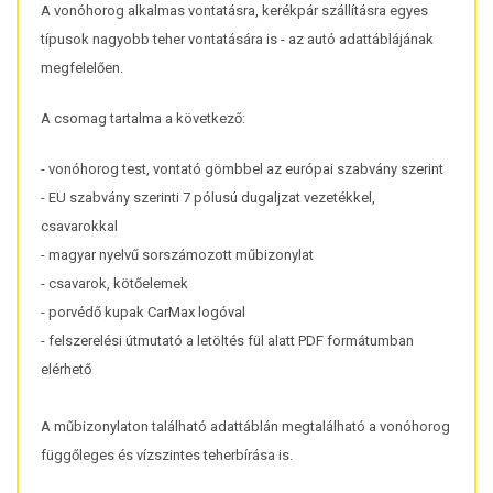
A vonóhorog alkalmas vontatásra, kerékpár szállításra egyes
típusok nagyobb teher vontatására is - az autó adattáblájának
megfelelően.
A csomag tartalma a következő:
- vonóhorog test, vontató gömbbel az európai szabvány szerint
- EU szabvány szerinti 7 pólusú dugaljzat vezetékkel,
csavarokkal
- magyar nyelvű sorszámozott műbizonylat
- csavarok, kötőelemek
- porvédő kupak CarMax logóval
- felszerelési útmutató a letöltés fül alatt PDF formátumban
elérhető
A műbizonylaton található adattáblán megtalálható a vonóhorog
függőleges és vízszintes teherbírása is.