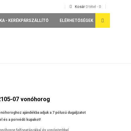
Kosár
0
tétel
-
0
KA - KERÉKPÁRSZÁLLÍTÓ
ELÉRHETŐSÉGEK
2105-07 vonóhorog
nóhoroghoz ajándékba adjuk a 7 pólusú dugaljzatot
l és a porvédő kupakot!
vonóhorog felfogatásokkal és vonógömbbel.