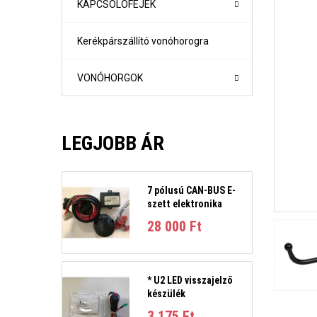
KAPCSOLÓFEJEK
Kerékpárszállító vonóhorogra
VONÓHORGOK
LEGJOBB ÁR
7 pólusú CAN-BUS E-
szett elektronika
1-es sorozat (E81, E82, E87, E88) Évjárat:2004-2011
28 000 Ft‎
1-es sorozat (F21- F21) Évjárat: 2010-
2-es sorozat Active Tourer Évjárat: 2014-
2-es sorozat Gran Tourer Évjárat: 2015-
3-as sorozat (E36) 4 ajtós/kombi Évjárat: 1991-1998
* U2 LED visszajelző
3-as sorozat E46 limuzin és kombi Évjárat:1998-2005
készülék
3-as sorozat E90 limuzin, E91 Touring Évjárat:2005-2012
3-as sorozat (F30, F31) 4 ajtós/kombi Évjárat: 2011-201
3 175 Ft‎