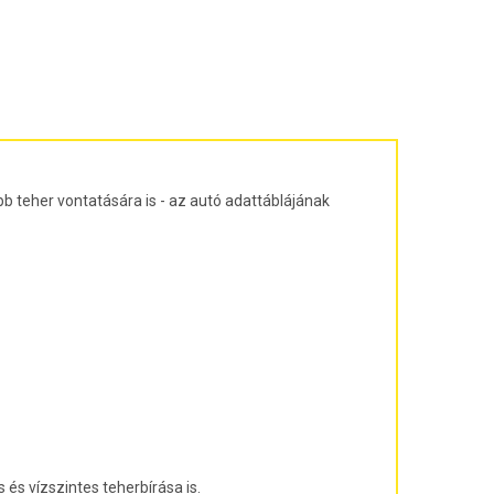
ajtós ferdehátú Évjárat: 2003-2010
agon Évjárat: 2003-2010
járat: 2010-
árat: 2004-2011
at: 2013-
b teher vontatására is - az autó adattáblájának
és vízszintes teherbírása is.