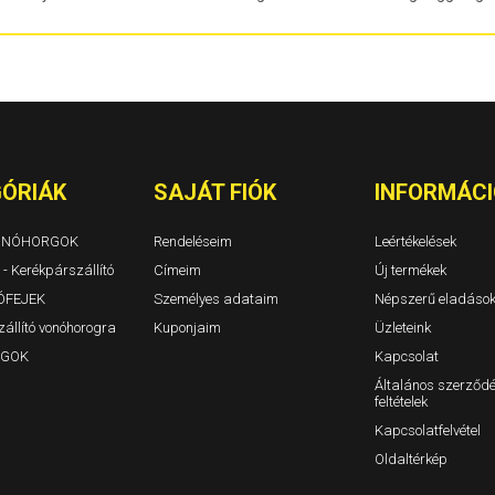
Berlingo I Évjárat: 1996-2010
1310. 1311 TL
Berlingo II Évjárat: 2008-2019
Dokker és Dok
Berlingo III Évjárat: 2018-
Duster I Évjár
BX Évjárat: 1982-1994
Duster II Évjár
C-Crosser Évjárat: 2007-
Duster III 202
C-Elysee Évjárat: 2012-
Jogger/Jogge
C3 I Évjárat: 2002-2009
Lodgy Évjárat
C3 II Évjárat: 2009-2016
Logan 4 ajtós
C3 5 ajtós Évjárat: 2008-
Logan MCV ko
ÓRIÁK
SAJÁT FIÓK
INFORMÁCI
C3 III Évjárat: 2016-
Logan II 4 ajt
C3 Aircross Évjárat: 2017-
Logan MCV II 
C4 3-5a. Évjárat: 2004-2010/10
Sandero, Sand
VONÓHORGOK
Rendeléseim
Leértékelések
C4 Aircross Évjárat: 2012-
C4 Cactus
 - Kerékpárszállító
Címeim
Új termékek
C4 Picasso (Grand is) Évjárat: 2007-2014
ÓFEJEK
Személyes adataim
Népszerű eladáso
C4 Picasso és C4 Grand Picasso Évjárat: 2014-
állító vonóhorogra
C5 Tourer / kombi Évjárat: 2009-
Kuponjaim
Üzleteink
C5 I 5 ajtós Évjárat: 2000-2005
GOK
Kapcsolat
C5 II 5ajtós Évjárat: 2004-2009
Általános szerződé
C5 III 5ajtós Évjárat: 2009-
feltételek
C5 Kombi I-II Évjárat: 2000-2005-2009
C8 Évjárat: 2002-
Kapcsolatfelvétel
Evasion Évjárat: 1994-2007
Oldaltérkép
Jumper I-II Évjárat: 1994-2006
Jumper III zárt Évjárat: 2006-