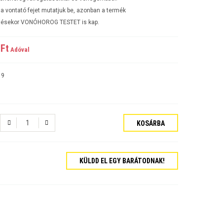
a vontató fejet mutatjuk be, azonban a termék
ésekor VONÓHOROG TESTET is kap.
Ft‎
Adóval
19
KOSÁRBA
tós Sedan Évjárat:2006-
KÜLDD EL EGY BARÁTODNAK!
járat:2007-
ajtós Évjárat:2009-
kombi Évjárat:2009-
rat:2006-
jtós Sedan Évjárat:2002-2006
jtós ferdehátú Évjárat: 2002-2006
ajtós Sedan Évjárat: 2003-2010