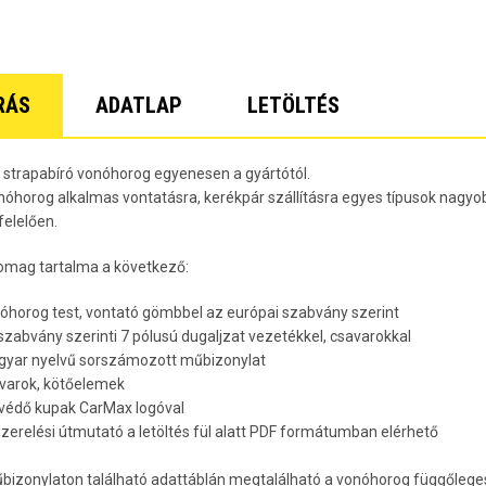
Lacetti 5 
Lacetti W
Orlando Év
Spark Évj
Trax Évjár
RÁS
ADATLAP
LETÖLTÉS
7
, strapabíró vonóhorog egyenesen a gyártótól.
nóhorog alkalmas vontatásra, kerékpár szállításra egyes típusok nagyob
elelően.
omag tartalma a következő:
nóhorog test, vontató gömbbel az európai szabvány szerint
 szabvány szerinti 7 pólusú dugaljzat vezetékkel, csavarokkal
gyar nyelvű sorszámozott műbizonylat
avarok, kötőelemek
rvédő kupak CarMax logóval
lszerelési útmutató a letöltés fül alatt PDF formátumban elérhető
bizonylaton található adattáblán megtalálható a vonóhorog függőleges 