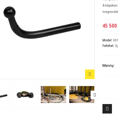
A5 3-5 ajtós Évjárat:2007-2016
A6 4ajtós Évjárat: 1998-2005
A képeken 
A6 Avant - Kombi Évjárat:1998-2004
megrendel
A6 II Évjárat:2004-2010
A6 II Avant/kombi
A6 sedan és kombi III évjárat: 2011-2018/02
45 500 
A7 Évjárat: 2010-2018
A8 Évjárat: 2002-2010
A8 Évjárat: 2010-
Model:
00
Q2 Évjárat: 2016-
Feltétel:
Új
Q3 Évjárat: 2011-2019
Q3 Évjárat: 2019-
Q5 Évjárat: 2008-2017
Q5 Évjárat: 2017-
Menny.:
Q7 Évjárat: 2006-2015 3500KG
Q7 Évjárat: 2016-
Tiggo 7 (PHEV, benzines) Évjárat: 2024-
Aveo 4 aj
Tiggo 8 (PHEV, benzines) Évjárat: 2024-
Captiva Év
Tiggo 9 Évjárat: 2025-
Cruze 4-5 
Cruze SW 
Epica Évjá
Kalos 4 a
Kalos 5 a
8
Lacetti 4