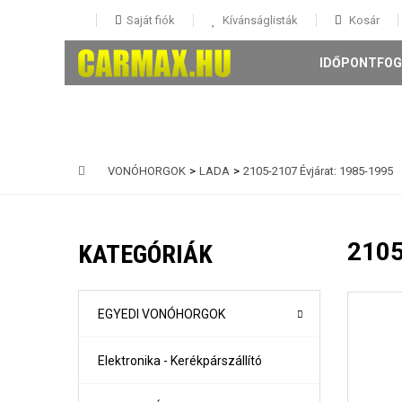
Saját fiók
Kívánságlisták
Kosár
IDŐPONTFOG
VONÓHORGOK
>
LADA
>
2105-2107 Évjárat: 1985-1995
146 5 ajtós Évjárat: 1995-
147 3-5 ajtós Évjárat: 2001-
2105
KATEGÓRIÁK
156 4 ajtós és Sportwagon Évjárat: 1997-
159 4 ajtós és sportwagon Évjárat: 2005-
Giulia évjárat: 2017-
Mito Évjárat: 2008-
EGYEDI VONÓHORGOK
Stelvio évjárat: 2016-
Elektronika - Kerékpárszállító