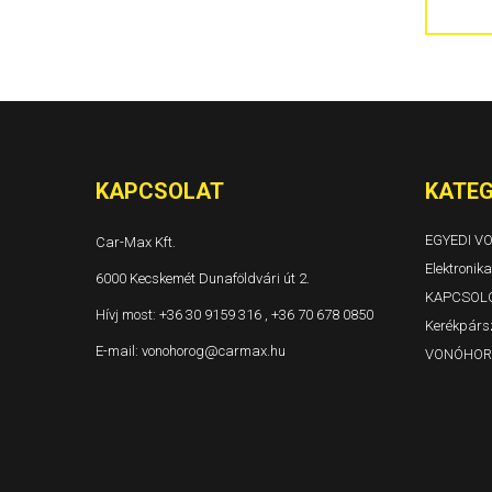
300C 4 ajtós és kombi Évjárat: 2004-
Grand Voyager és Voyager Évjárat: 1996-2001
Grand Voyager és Voyager Évjárat: 2001-2005
Grand Voyager Évjárat: 2008-
KAPCSOLAT
KATEG
EGYEDI 
Car-Max Kft.
Elektronika
6000 Kecskemét Dunaföldvári út 2.
KAPCSOL
Hívj most:
+36 30 9159 316 , +36 70 678 0850
Kerékpársz
E-mail:
vonohorog@carmax.hu
VONÓHOR