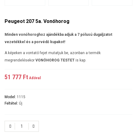
Peugeot 207 5a. Vonóhorog
Minden vonóhoroghoz ajándékba adjuk a 7 pólusú dugaljzatot
vezetékkel és a porvédő kupakot!
A képeken a vontató fejet mutatjuk be, azonban a termék
megrendelésekor
VONÓHOROG TESTET
is kap.
51 777 Ft‎
Adóval
Model:
1115
Feltétel:
Új