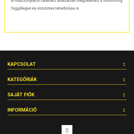
A műbizonylaton található adattáblán megtalálható a vonóhorog
függőleges és vízszintes teherbírása is.
KAPCSOLAT
KATEGÓRIÁK
SAJÁT FIÓK
INFORMÁCIÓ