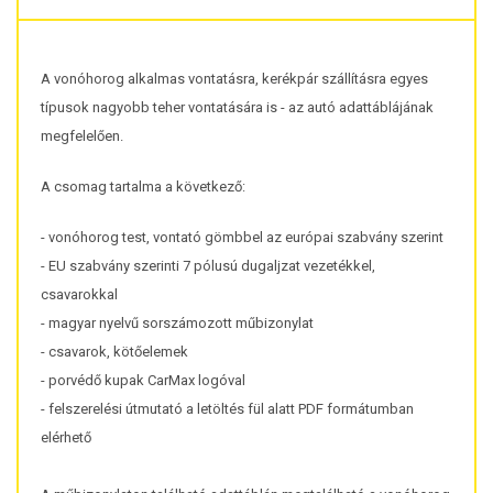
A vonóhorog alkalmas vontatásra, kerékpár szállításra egyes
típusok nagyobb teher vontatására is - az autó adattáblájának
megfelelően.
A csomag tartalma a következő:
- vonóhorog test, vontató gömbbel az európai szabvány szerint
- EU szabvány szerinti 7 pólusú dugaljzat vezetékkel,
csavarokkal
- magyar nyelvű sorszámozott műbizonylat
- csavarok, kötőelemek
- porvédő kupak CarMax logóval
- felszerelési útmutató a letöltés fül alatt PDF formátumban
elérhető