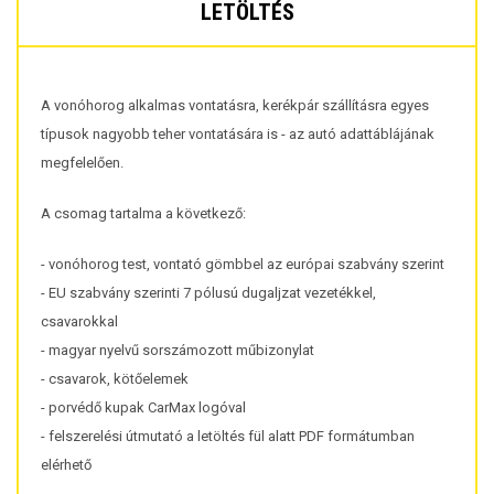
LETÖLTÉS
A vonóhorog alkalmas vontatásra, kerékpár szállításra egyes
típusok nagyobb teher vontatására is - az autó adattáblájának
megfelelően.
A csomag tartalma a következő:
- vonóhorog test, vontató gömbbel az európai szabvány szerint
- EU szabvány szerinti 7 pólusú dugaljzat vezetékkel,
csavarokkal
- magyar nyelvű sorszámozott műbizonylat
- csavarok, kötőelemek
- porvédő kupak CarMax logóval
- felszerelési útmutató a letöltés fül alatt PDF formátumban
elérhető