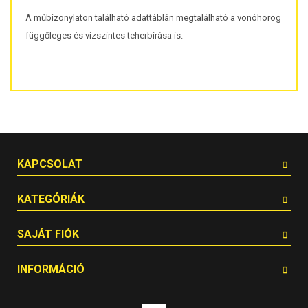
A műbizonylaton található adattáblán megtalálható a vonóhorog
függőleges és vízszintes teherbírása is.
KAPCSOLAT
KATEGÓRIÁK
SAJÁT FIÓK
INFORMÁCIÓ