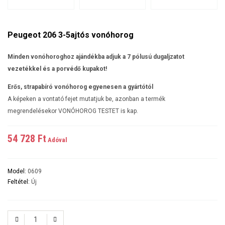
Peugeot 206 3-5ajtós vonóhorog
Minden vonóhoroghoz ajándékba adjuk a 7 pólusú dugaljzatot
vezetékkel és a porvédő kupakot!
Erős, strapabíró vonóhorog egyenesen a gyártótól
A képeken a vontató fejet mutatjuk be, azonban a termék
megrendelésekor VONÓHOROG TESTET is kap.
54 728 Ft‎
Adóval
Model:
0609
Feltétel:
Új