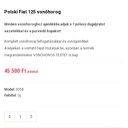
Polski Fiat 125 vonóhorog
Minden vonóhoroghoz ajándékba adjuk a 7 pólusú dugaljzatot
vezetékkel és a porvédő kupakot!
Komplett vonóhorog felfogatásokkal és vonógömbbel.
A képeken a vontató fejet mutatjuk be, azonban a termék
megrendelésekor VONÓHOROG TESTET is kap.
45 500 Ft‎
Adóval
Model:
0058
Feltétel:
Új