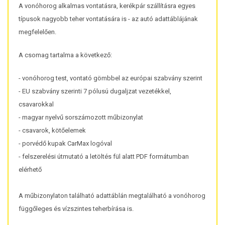
A vonóhorog alkalmas vontatásra, kerékpár szállításra egyes
típusok nagyobb teher vontatására is - az autó adattáblájának
megfelelően.
A csomag tartalma a következő:
- vonóhorog test, vontató gömbbel az európai szabvány szerint
- EU szabvány szerinti 7 pólusú dugaljzat vezetékkel,
csavarokkal
- magyar nyelvű sorszámozott műbizonylat
- csavarok, kötőelemek
- porvédő kupak CarMax logóval
- felszerelési útmutató a letöltés fül alatt PDF formátumban
elérhető
A műbizonylaton található adattáblán megtalálható a vonóhorog
függőleges és vízszintes teherbírása is.